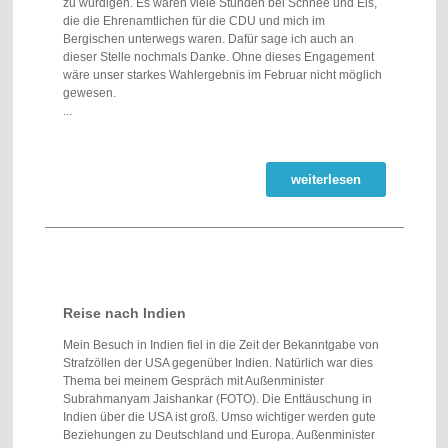
zu würdigen. Es waren viele Stunden bei Schnee und Eis,
die die Ehrenamtlichen für die CDU und mich im
Bergischen unterwegs waren. Dafür sage ich auch an
dieser Stelle nochmals Danke. Ohne dieses Engagement
wäre unser starkes Wahlergebnis im Februar nicht möglich
gewesen.
...
weiterlesen
Reise nach Indien
Mein Besuch in Indien fiel in die Zeit der Bekanntgabe von
Strafzöllen der USA gegenüber Indien. Natürlich war dies
Thema bei meinem Gespräch mit Außenminister
Subrahmanyam Jaishankar (FOTO). Die Enttäuschung in
Indien über die USA ist groß. Umso wichtiger werden gute
Beziehungen zu Deutschland und Europa. Außenminister